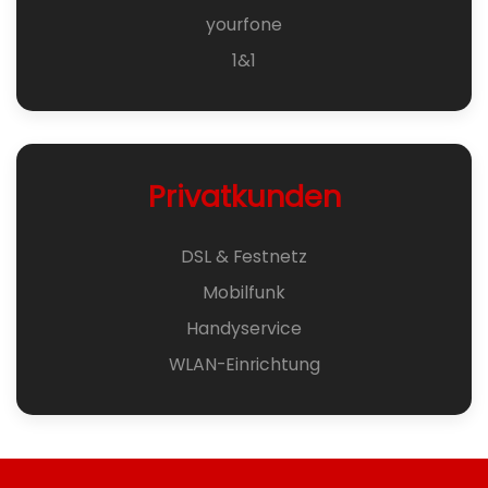
yourfone
1&1
Privatkunden
DSL & Festnetz
Mobilfunk
Handyservice
WLAN-Einrichtung