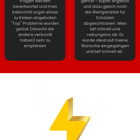
Fragen werden
geholt – super Angebot
beantwortet und man
und dazu gleich noch
bekommt sogar etwas
die Wertgarantie für
zu trinken angeboten
Schäden
"Top" Probleme wurden
abgeschlossen. Alles
gelöst (obwohl die
lief schnell und
andere verbockt
reibungslos ab. Es
haben) sehr zu
wurde ideal auf meine
empfehlen
Wünsche eingegangen
und lief schnell ab.