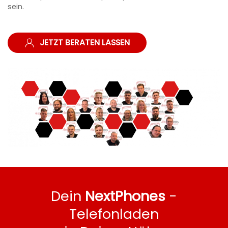
sein.
JETZT BERATEN LASSEN
Dein
NextPhones
-
Telefonladen