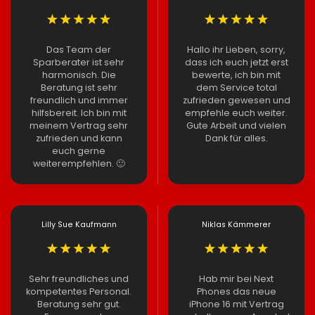
Das Team der
Hallo ihr Lieben, sorry,
Sparberater ist sehr
dass ich euch jetzt erst
harmonisch. Die
bewerte, ich bin mit
Beratung ist sehr
dem Service total
freundlich und immer
zufrieden gewesen und
hilfsbereit. Ich bin mit
empfehle euch weiter.
meinem Vertrag sehr
Gute Arbeit und vielen
zufrieden und kann
Dank für alles.
euch gerne
weiterempfehlen. 🙂
Lilly Sue Kaufmann
Niklas Kämmerer
Sehr freundliches und
Hab mir bei Next
kompetentes Personal.
Phones das neue
Beratung sehr gut.
iPhone 16 mit Vertrag