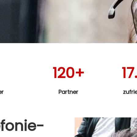
120+
17
er
Partner
zufr
efonie-