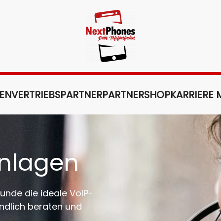
GEN
VERTRIEBSPARTNER
PARTNERSHOP
KARRIERE
nlagen
unde die ideale VoIP-
ndlich beraten und