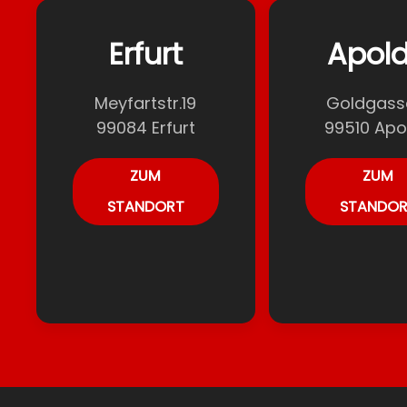
Erfurt
Apol
Meyfartstr.19
Goldgass
99084 Erfurt
99510 Apo
ZUM
ZUM
STANDORT
STANDO