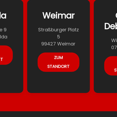
da
Weimar
De
e 9
Straßburger Platz
lda
5
Wi
99427 Weimar
07
ZUM
RT
STANDORT
S