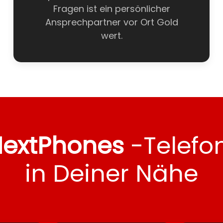
Fragen ist ein persönlicher
Ansprechpartner vor Ort Gold
wert.
NextPhones
-Telefo
in Deiner Nähe