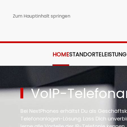
Zum Hauptinhalt springen
HOME
STANDORTE
LEISTUN
VoIP-Telefona
Bei NextPhones erhältst Du als Geschäftsk
Telefonanlagen-Lösung. Lass Dich unverbi
lerne alle Vorteile der IP-Telefonie kennen.