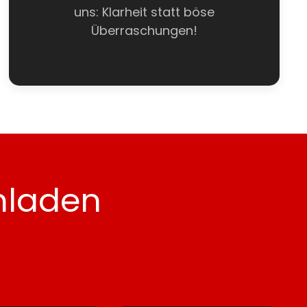
uns: Klarheit statt böse
Überraschungen!
nladen