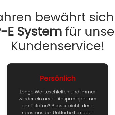
Jahren bewährt sich
P-E System
für unse
Kundenservice!
Persönlich
Lange Warteschleifen und immer
wieder ein neuer Ansprechpartner
am Telefon? Besser nicht, denn
spästens bei Unklarheiten oder